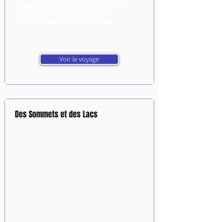
Oubliez les road trips ordinaires. Avec
OldiBike, votre voyage à moto se
transforme en véritable défi alpin !
Voir le voyage
Des Sommets et des Lacs