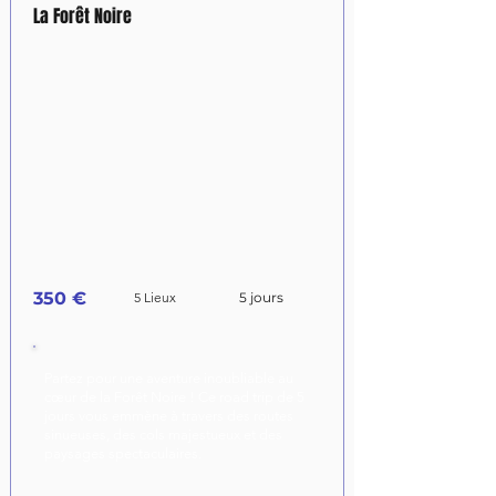
La Forêt Noire
350 €
5 Lieux
5 jours
Partez pour une aventure inoubliable au
cœur de la Forêt Noire ! Ce road trip de 5
jours vous emmène à travers des routes
sinueuses, des cols majestueux et des
paysages spectaculaires.