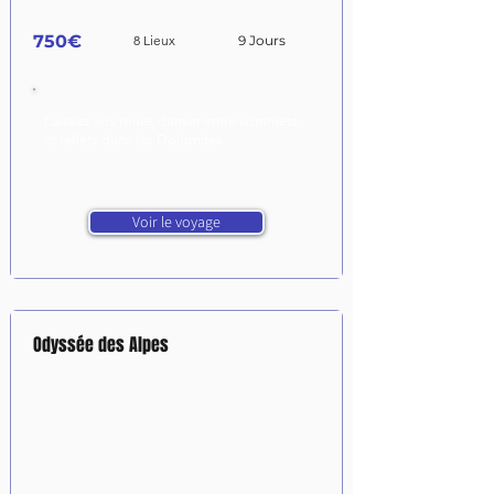
750€
8 Lieux
9 Jours
Laissez vos roues danser entre sommets
et reflets dans les Dolomites
Voir le voyage
Odyssée des Alpes