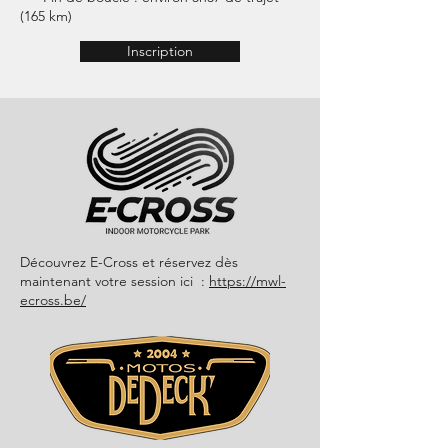
(165 km)​​​​
Inscription
Découvrez E-Cross et réservez dès
maintenant votre session ici :
https://mwl-
ecross.be/