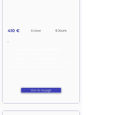
410 €
6 Lieux
6 Jours
Laissez derrière vous les itinéraires
classiques et les voyages à moto
monotones. Avec OldiBike, votre
escapade de 6 jours se transforme en une
véritable exploration alpine, où chaque
journée est une nouvelle découverte.
Voir le voyage