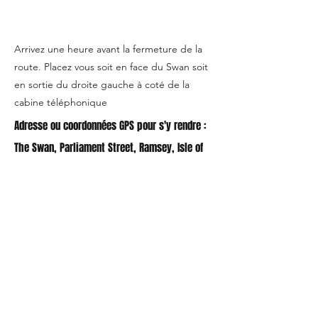
Arrivez une heure avant la fermeture de la
route. Placez vous soit en face du Swan soit
en sortie du droite gauche à coté de la
cabine téléphonique
Adresse ou coordonnées GPS pour s'y rendre :
The Swan, Parliament Street, Ramsey, Isle of
Man, Île de Man
Qui sommes nous ?
Contact
FAQ
infos@oldibike.be
Conditions générales de vente
Mentions légales